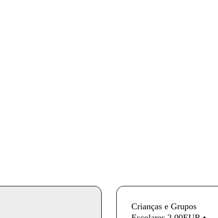
InformaÃ§Ã£o adicional
Crianças e Grupos
Escolares 2,00EUR •