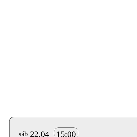
© José
Caldeira
Info sobre horário e bilhetes
22.04
15:00
sáb