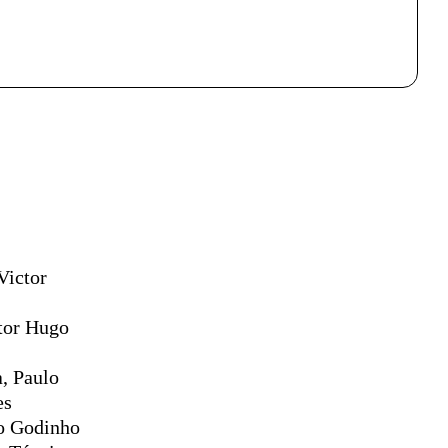
Victor
tor Hugo
, Paulo
es
o Godinho