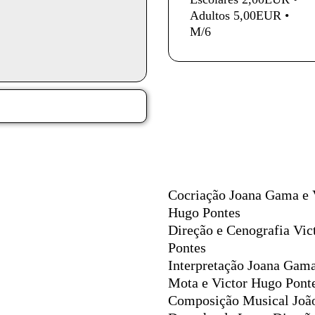
Adultos 5,00EUR •
M/6
Ficha técnica
Cocriação
Joana Gama
e
Hugo Pontes
Direção e Cenografia
Vic
Pontes
Interpretação
Joana Gama
Mota e Victor Hugo Pont
Composição Musical
Joã