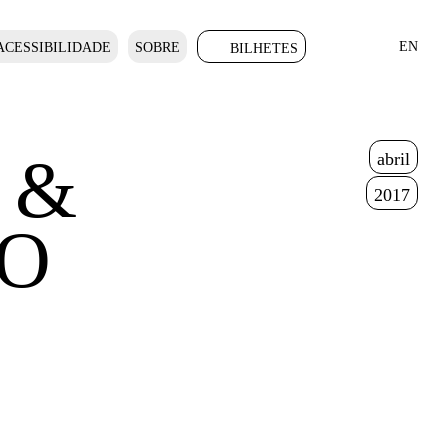
EN
ACESSIBILIDADE
SOBRE
BILHETES
 &
abril
2017
GO