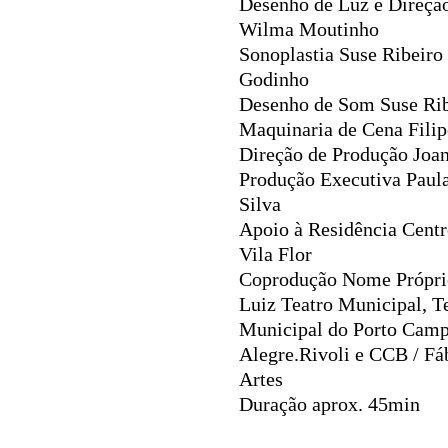
Desenho de Luz e Direçã
Wilma Moutinho
Sonoplastia
Suse Ribeiro
Godinho
Desenho de Som
Suse Ri
Maquinaria de Cena
Filip
Direção de Produção
Joa
Produção Executiva
Paula
Silva
Apoio à Residência
Centr
Vila Flor
Coprodução
Nome Própri
Luiz Teatro Municipal, T
Municipal do Porto Cam
Alegre.Rivoli e CCB / Fá
Artes
Duração aprox. 4
5min