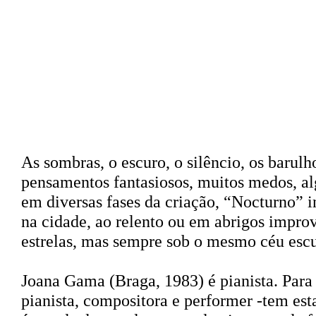
Sinopse
As sombras, o escuro, o silêncio, os barul
pensamentos fantasiosos, muitos medos, a
em diversas fases da criação, “Nocturno” in
na cidade, ao relento ou em abrigos impro
estrelas, mas sempre sob o mesmo céu escu
Joana Gama
(Braga, 1983) é pianista. Para
pianista, compositora e performer -tem es