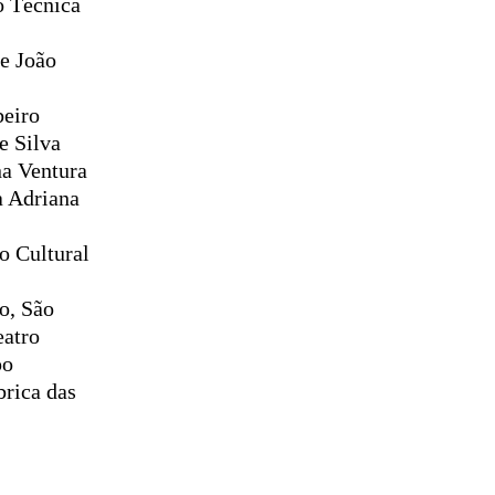
o Técnica
e
João
beiro
e Silva
na Ventura
 Adriana
o Cultural
o, São
eatro
po
brica das