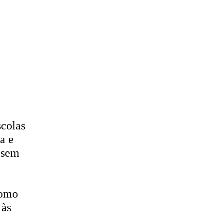
scolas
a e
u sem
como
 às