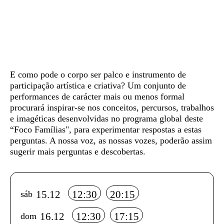
Sinopse
E como pode o corpo ser palco e instrumento de
participação artística e criativa? Um conjunto de
performances de carácter mais ou menos formal
procurará inspirar-se nos conceitos, percursos, trabalhos
e imagéticas desenvolvidas no programa global deste
“Foco Famílias", para experimentar respostas a estas
perguntas. A nossa voz, as nossas vozes, poderão assim
sugerir mais perguntas e descobertas.
Info sobre horário e bilhetes
15.12
12:30
20:15
sáb
16.12
12:30
17:15
dom