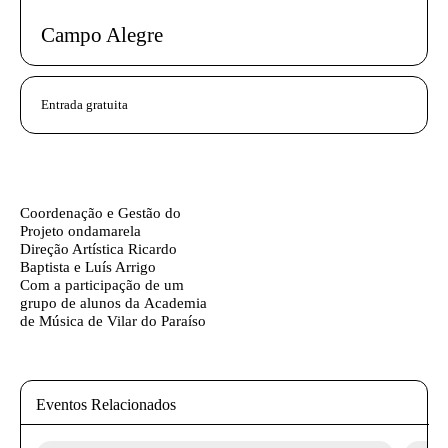
Campo Alegre
InformaÃ§Ã£o adicional
Entrada gratuita
Ficha técnica
Texto biografia autores
Coordenação e Gestão do
Projeto
ondamarela
Direção Artística
Ricardo
Baptista e Luís Arrigo
Com a participação de um
grupo de alunos da
Academia
de Música de Vilar do Paraíso
Eventos Relacionados