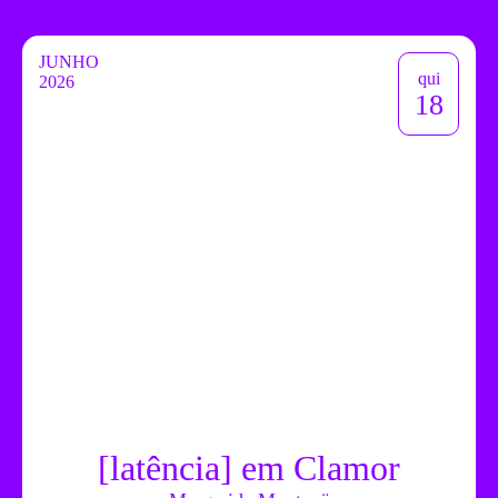
JUNHO
qui
2026
18
[latência] em Clamor