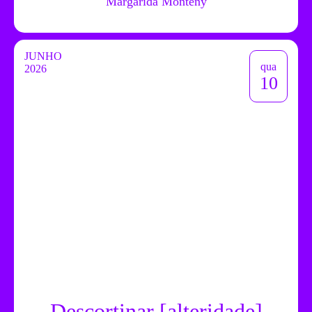
Margarida Montenÿ
JUNHO
qua
2026
10
Descortinar [alteridade]