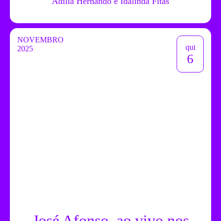
Adília Hernando e Idalinda Fitas
NOVEMBRO
qui
2025
6
José Afonso, ao vivo nos