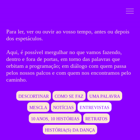
Saltar para conteudo
Mergulhar
Para ler, ver ou ouvir ao vosso tempo, antes ou depois
dos espetáculos.
Aqui, é possível mergulhar no que vamos fazendo,
dentro e fora de portas, em torno das palavras que
orbitam a programação; em diálogo com quem passa
pelos nossos palcos e com quem nos encontramos pelo
caminho.
DESCORTINAR
COMO SE FAZ
UMA PALAVRA
MESCLA
NOTÍCIAS
ENTREVISTAS
10 ANOS, 10 HISTÓRIAS
RETRATOS
HISTÓRIA(S) DA DANÇA