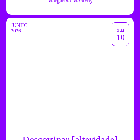
Margarida Montenÿ
JUNHO
qua
2026
10
Descortinar [alteridade]