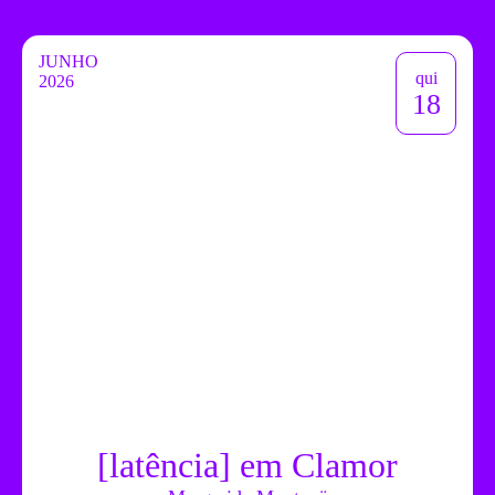
JUNHO
qui
2026
18
[latência] em Clamor