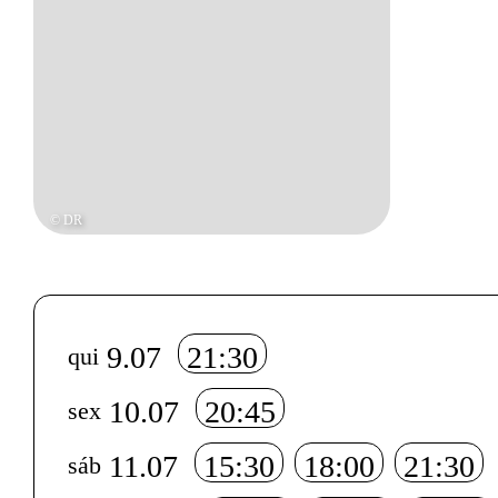
© DR
Info sobre horário e bilhetes
9.07
21:30
qui
10.07
20:45
sex
11.07
15:30
18:00
21:30
sáb