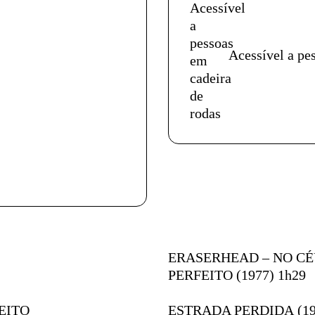
Acessível a pe
Ficha técnica
ERASERHEAD – NO CÉ
PERFEITO
(1977) 1h29
EITO
ESTRADA PERDIDA
(19