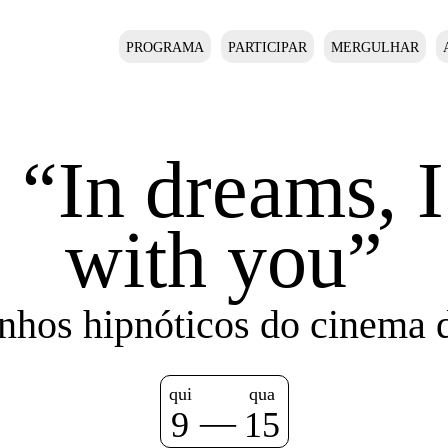
PROGRAMA
PARTICIPAR
MERGULHAR
 “In dreams, 
with you”
nhos hipnóticos do cinema 
qui
qua
—
9
15