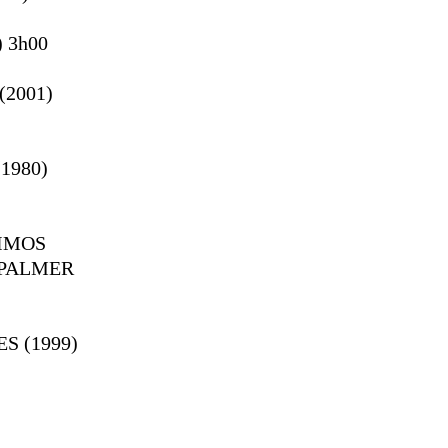
) 3h00
(2001)
1980)
TIMOS
 PALMER
ES
(1999)