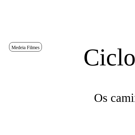
Saltar para conteudo
Sinopse
Ciclo
Medeia Filmes
Os cami