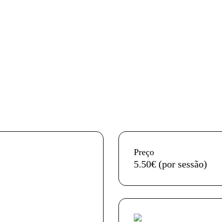
InformaÃ§Ã£o adicional
Preço
5.50€ (por sessão)
Acessibilidades do es