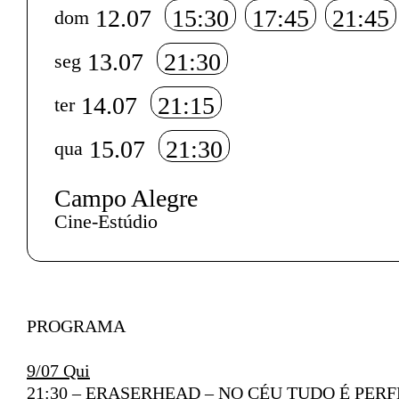
12.07
15:30
17:45
21:45
dom
13.07
21:30
seg
14.07
21:15
ter
15.07
21:30
qua
Campo Alegre
Cine-Estúdio
Texto biografia autores
PROGRAMA
9/07 Qui
21:30 – ERASERHEAD – NO CÉU TUDO É PERF