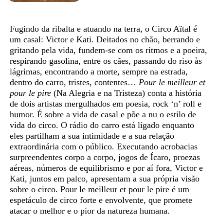
Sinopse
Fugindo da ribalta e atuando na terra, o Circo Aïtal é
um casal: Victor e Kati. Deitados no chão, berrando e
gritando pela vida, fundem-se com os ritmos e a poeira,
respirando gasolina, entre os cães, passando do riso às
lágrimas, encontrando a morte, sempre na estrada,
dentro do carro, tristes, contentes…
Pour le meilleur et
pour le pire
(Na Alegria e na Tristeza) conta a história
de dois artistas mergulhados em poesia, rock ‘n’ roll e
humor. É sobre a vida de casal e põe a nu o estilo de
vida do circo. O rádio do carro está ligado enquanto
eles partilham a sua intimidade e a sua relação
extraordinária com o público. Executando acrobacias
surpreendentes corpo a corpo, jogos de Ícaro, proezas
aéreas, números de equilibrismo e por aí fora, Victor e
Kati, juntos em palco, apresentam a sua própria visão
sobre o circo. Pour le meilleur et pour le pire é um
espetáculo de circo forte e envolvente, que promete
atacar o melhor e o pior da natureza humana.