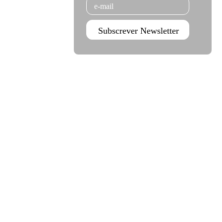
Email
Subscrever Newsletter
Agenda Jan - Jun 26
Subscrever
Teatro Rivoli
Teatro Campo Alegre
Praça D. João I
Rua das Estrelas
4000-295 Porto
4150-762 Porto
+351 223 392 201
+351 226 063 000
geral.tmp@agoraporto.pt
geral.tmp@agoraporto.pt
Apoios e parcerias
Política de Privacidade
Política de Cookies