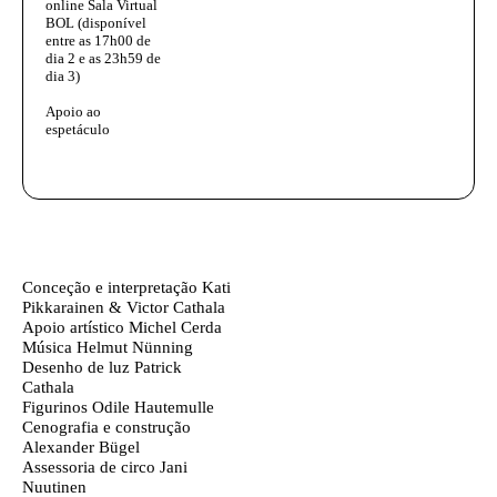
online
Sala Virtual
BOL
(disponível
entre as 17h00 de
dia 2 e as 23h59 de
dia 3)
Apoio ao
espetáculo
Ficha técnica
Texto biografia autores
Conceção e interpretação
Kati
Pikkarainen & Victor Cathala
Apoio artístico
Michel Cerda
Música
Helmut Nünning
Desenho de luz
Patrick
Cathala
Figurinos
Odile Hautemulle
Cenografia e construção
Alexander Bügel
Assessoria de circo
Jani
Nuutinen