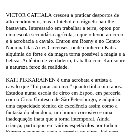
VICTOR CATHALA
cresceu a praticar desportos de
alto rendimento, mas o futebol e o râguebi não lhe
bastavam. Interessado em trabalhar a terra, optou por
uma escola secundária agrícola, o que o levou ao circo
e à acrobacia a cavalo. Entrou em Rosny e no Centro
Nacional das Artes Circenses, onde conheceu Kati a
alquimia do forte e da magra torna possível a magia e a
beleza. Autêntico e verdadeiro, trabalha com Kati sobre
a natureza feroz da realidade.
KATI PIKKARAINEN
é uma acrobata e artista a
cavalo que “foi parar ao circo” quanto tinha oito anos.
Estudou numa escola de circo em Espoo, em parceria
com o Circo Grotesco de São Petersburgo, e adquiriu
uma capacidade técnica de excelência assim como a
fantasia do abandono, um humor corrosivo e uma
inadequação inata que a torna intemporal. Ainda
criança, participou em vários espetáculos por toda a
Europa e começou cedo a carreira no circo. Foi para