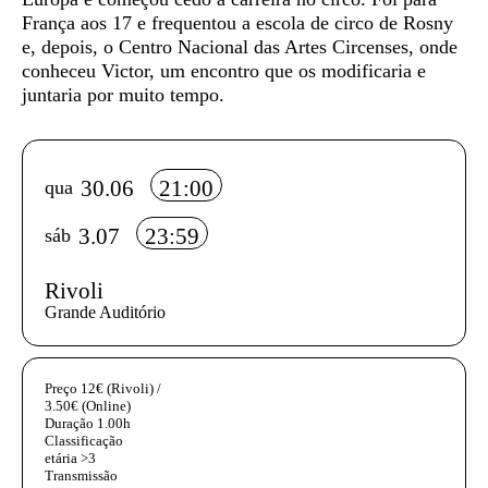
França aos 17 e frequentou a escola de circo de Rosny
e, depois, o Centro Nacional das Artes Circenses, onde
conheceu Victor, um encontro que os modificaria e
juntaria por muito tempo.
Info sobre horário e bilhetes
30.06
21:00
qua
3.07
23:59
sáb
Rivoli
Grande Auditório
InformaÃ§Ã£o adicional
Preço
12€ (Rivoli) /
3.50€ (Online)
Duração
1.00h
Classificação
etária
>3
Transmissão