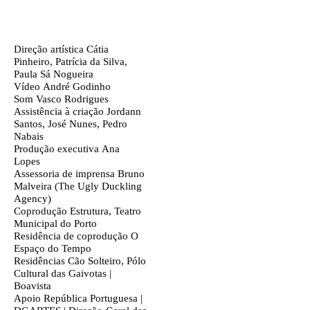
Ficha técnica
Texto biografia autores
Direção artística
Cátia
Pinheiro,
Patrícia da Silva,
Paula Sá Nogueira
Vídeo
André Godinho
Som
Vasco Rodrigues
Assistência à criação
Jordann
Santos, José Nunes, Pedro
Nabais
Produção executiva
Ana
Lopes
Assessoria de imprensa
Bruno
Malveira (The Ugly Duckling
Agency)
Coprodução
Estrutura, Teatro
Municipal do Porto
Residência de coprodução
O
Espaço do Tempo
Residências
Cão Solteiro, Pólo
Cultural das Gaivotas |
Boavista
Apoio
República Portuguesa |