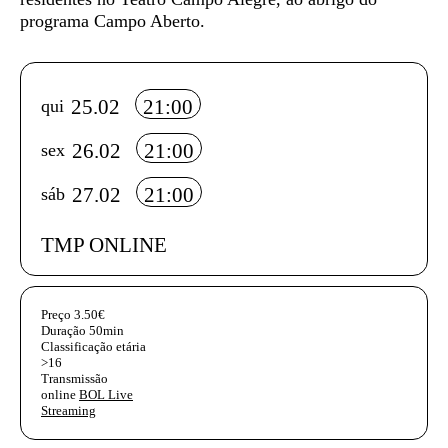
programa Campo Aberto.
Info sobre horário e bilhetes
25.02
21:00
qui
26.02
21:00
sex
27.02
21:00
sáb
TMP ONLINE
InformaÃ§Ã£o adicional
Preço
3.50€
Duração
50min
Classificação etária
>16
Transmissão
online
BOL Live
Streaming