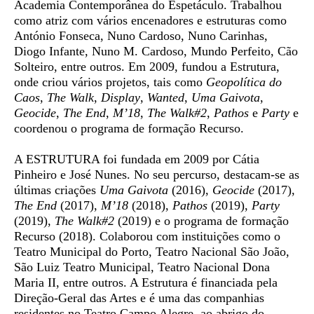
Academia Contemporânea do Espetáculo. Trabalhou
como atriz com vários encenadores e estruturas como
António Fonseca, Nuno Cardoso, Nuno Carinhas,
Diogo Infante, Nuno M. Cardoso, Mundo Perfeito, Cão
Solteiro, entre outros. Em 2009, fundou a Estrutura,
onde criou vários projetos, tais como
Geopolítica do
Caos
,
The Walk
,
Display
,
Wanted
,
Uma Gaivota
,
Geocide
,
The End
,
M’18
,
The Walk#2
,
Pathos
e
Party
e
coordenou o programa de formação Recurso.
A
ESTRUTURA
foi fundada em 2009 por Cátia
Pinheiro e José Nunes. No seu percurso, destacam-se as
últimas criações
Uma Gaivota
(2016),
Geocide
(2017),
The End
(2017),
M’18
(2018),
Pathos
(2019),
Party
(2019),
The Walk#2
(2019) e o programa de formação
Recurso (2018). Colaborou com instituições como o
Teatro Municipal do Porto, Teatro Nacional São João,
São Luiz Teatro Municipal, Teatro Nacional Dona
Maria II, entre outros. A Estrutura é financiada pela
Direção-Geral das Artes e é uma das companhias
residentes no Teatro Campo Alegre, ao abrigo do