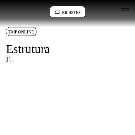
Saltar para conteudo
BILHETES
Sinopse
TMP ONLINE
Estrutura
F...