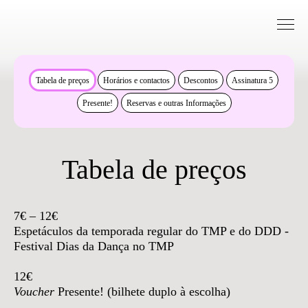
Saltar para conteudo
Bilheteira
Tabela de preços
Horários e contactos
Descontos
Assinatura 5
Presente!
Reservas e outras Informações
Tabela de preços
7€ – 12€
Espetáculos da temporada regular do TMP e do DDD -
Festival Dias da Dança no TMP
12€
Voucher
Presente! (bilhete duplo à escolha)