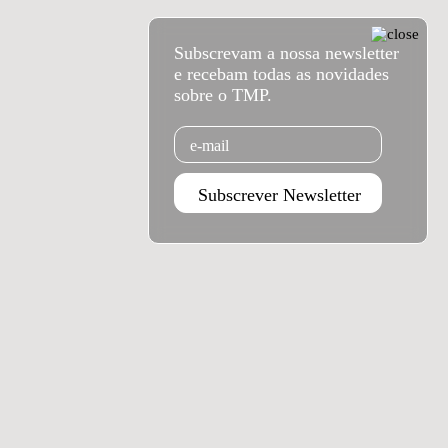
Subscrevam a nossa newsletter
e recebam todas as novidades
sobre o TMP.
Email
Subscrever Newsletter
Agenda set - dez 2026
Subscrever
Teatro Rivoli
Teatro Campo Alegre
Praça D. João I
Rua das Estrelas