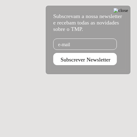
Subscrevam a nossa newsletter
e recebam todas as novidades
sobre o TMP.
Email
Subscrever Newsletter
Agenda set - dez 2026
Subscrever
Teatro Rivoli
Teatro Campo Alegre
Praça D. João I
Rua das Estrelas