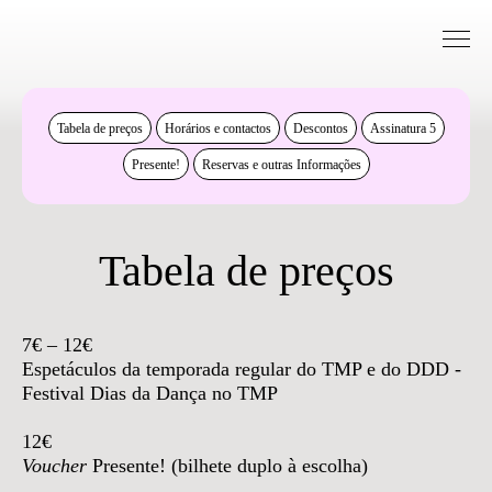
Saltar para conteudo
Bilheteira
Tabela de preços
Horários e contactos
Descontos
Assinatura 5
Presente!
Reservas e outras Informações
Tabela de preços
7€ – 12€
Espetáculos da temporada regular do TMP e do DDD -
Festival Dias da Dança no TMP
12€
Voucher
Presente! (bilhete duplo à escolha)