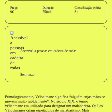
InformaÃ§Ã£o adicional
Preço
Duração
Classificação etária
9€
55min
3+
Acessibilidades do espetáculo
Acessível a pessoas em cadeira de rodas
Sem texto
Texto biografia autores
Etimologicamente, Vélocimane significa “alguém cujas mãos se
movem muito rapidamente”. No século XIX, o termo
vélicomane era utilizado para designar um malabarista. Os
Les
Vélocimanes
criam espetáculos de malabarismo. Mais