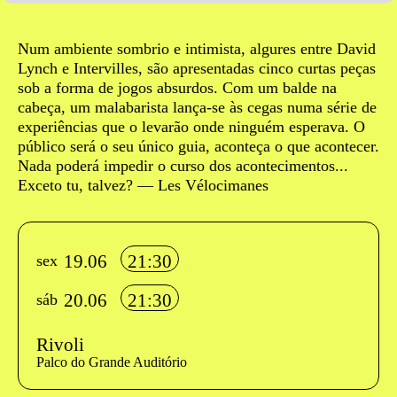
Sinopse
Num ambiente sombrio e intimista, algures entre David
Lynch e Intervilles, são apresentadas cinco curtas peças
sob a forma de jogos absurdos. Com um balde na
cabeça, um malabarista lança-se às cegas numa série de
experiências que o levarão onde ninguém esperava. O
público será o seu único guia, aconteça o que acontecer.
Nada poderá impedir o curso dos acontecimentos...
Exceto tu, talvez? — Les Vélocimanes
Info sobre horário e bilhetes
19.06
21:30
sex
20.06
21:30
sáb
Rivoli
Palco do Grande Auditório