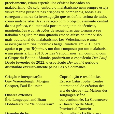
precisamente, criam espetáculos cénicos baseados no
malabarismo. Ou seja, embora o malabarismo nem sempre esteja
visivelmente presente nas criações da companhia, todas elas
carregam a marca da investigação que os define, acima de tudo,
como malabaristas. A sua relação com o objeto, elemento central
da sua prática, é alimentada por um conjunto de técnicas,
manipulações e construções de sequências que tornam o seu
trabalho singular, mesmo quando este se afasta de uma visão
mais tradicional do malabarismo. Les Vélocimanes é uma
associação sem fins lucrativos belga, fundada em 2015 para
apoiar o projeto
Tripoteur
, um duo composto por um malabarista
e um pianista. Em 2018, os Les Vélicomanes, em conjunto com
o Cirque du Bout du Monde, produziram o espetáculo
Der Lauf
.
Desde fevereiro de 2022, o espetáculo
Der Lauf
é gerido e
distribuído exclusivamente pelos Les Vélocimanes.
Ficha técnica
Criação e interpretação
Coprodução e residências
Guy Waerenburgh, Morgan
Espace Catastrophe, Centre
Cosquer, Paul Roussier
international de création des
arts du cirque - La Maison des
Olhares externos
Jonglages/scène
Éric Longequel and Bram
conventionnée, La Courneuve
Dobbelaere for “le bonneteau”
- Theater op de Mark,
Provinciaal Domein
Desenho de luz
Dommelhof - La Piste aux