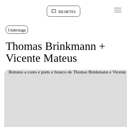
Saltar para conteudo
BILHETES
Sinopse
Understage
Thomas Brinkmann +
Vicente Mateus