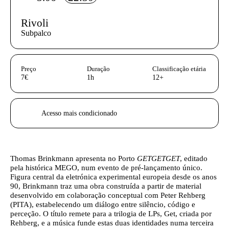
Rivoli
Subpalco
InformaÃ§Ã£o adicional
Preço
Duração
Classificação etária
7€
1h
12+
Acessibilidades do espetáculo
Acesso mais condicionado
Texto biografia autores
Thomas Brinkmann
apresenta no Porto
GETGETGET
, editado
pela histórica MEGO, num evento de pré-lançamento único.
Figura central da eletrónica experimental europeia desde os anos
90, Brinkmann traz uma obra construída a partir de material
desenvolvido em colaboração conceptual com Peter Rehberg
(PITA), estabelecendo um diálogo entre silêncio, código e
perceção. O título remete para a trilogia de LPs, Get, criada por
Rehberg, e a música funde estas duas identidades numa terceira