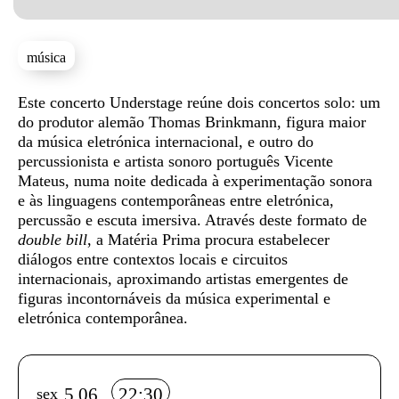
música
Sinopse
Este concerto Understage reúne dois concertos solo: um
do produtor alemão Thomas Brinkmann, figura maior
da música eletrónica internacional, e outro do
percussionista e artista sonoro português Vicente
Mateus, numa noite dedicada à experimentação sonora
e às linguagens contemporâneas entre eletrónica,
percussão e escuta imersiva. Através deste formato de
double bill
, a Matéria Prima procura estabelecer
diálogos entre contextos locais e circuitos
internacionais, aproximando artistas emergentes de
figuras incontornáveis da música experimental e
eletrónica contemporânea.
Info sobre horário e bilhetes
5.06
22:30
sex