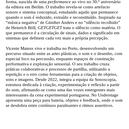
forma, nascida de uma
performance
ao vivo no 30.º aniversário
da editora em Berlim. O trabalho revela-se como artefacto
sonoro e sistema conceptual, estudando aquilo que permanece
quando o som é reduzido, extraído e reconstituído. Inspirado na
“música negativa” de Günther Anders e no “silêncio recolhido”
de Heinrich Böll,
GETGETGET
trata o silêncio como matéria. O
que permanece é a circulação de sinais, dados e significado em
sistemas que definem cada vez mais a própria percepção.
Vicente Mateus
vive e trabalha no Porto, desenvolvendo um
percurso situado entre as artes plásticas, o som e o desenho, com
especial foco na percussão, enquanto espaços de construção
performativa e exploração sensorial. O seu trabalho cruza
práticas colaborativas e processos de partilha, utilizando a
repetição e o erro como ferramentas para a criação de objetos,
sons e imagens. Desde 2022, integra a equipa da Sonoscopia,
estrutura dedicada à criação, experimentação e reflexão a partir
do som, afirmando-se como uma das vozes emergentes mais
interessantes da cena experimental portuguesa. No Understage
apresenta uma peça para bateria, objetos e feedback, onde o som
se desdobra entre contínuos paralisantes e ritmos assertivos.
Ficha técnica