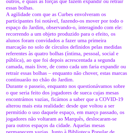
outros, e quais as forças que fazem expandir ou retrair
essas bolhas.
A agilidade com que as Curbes envolveram os
participantes foi notável, fazendo-os mover por todo o
espaço do Jardim, observando-o, interagindo com ele:
recorrendo a um objeto produzido para o efeito, os
alunos foram convidados a fazer uma primeira
marcação no solo de círculos definidos pelas medidas
referentes às quatro bolhas (íntima, pessoal, social e
pública), ao que foi depois acrescentada a segunda
camada, mais livre, de como cada um faria expandir ou
retrair essas bolhas – enquanto não chover, estas marcas
continuarão no chão do Jardim.
Durante o passeio, enquanto nos questionávamos sobre
o que seria feito dos jogadores de sueca cujas mesas
encontrámos vazias, ficámos a saber que a COVID-19
alterou mais esta realidade: desde que voltou a ser
permitido o uso daquele espaço, em março passado, os
jogadores não voltaram ao Marquês, deslocaram-se
para outros espaços da cidade. Aquelas mesas
permanecem vazias. Junto à Biblioteca Popular de