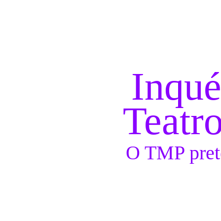
Saltar para conteudo
Inqué
Teatr
O TMP prete