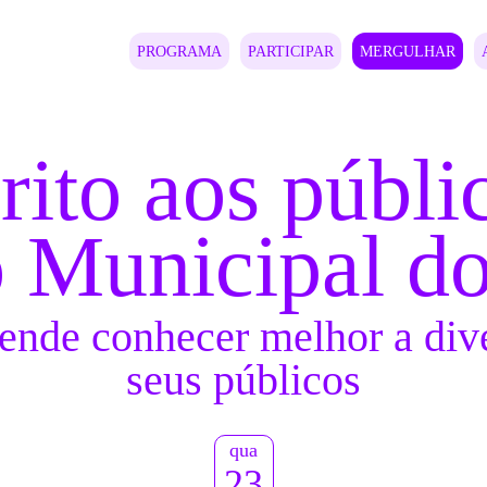
PROGRAMA
PARTICIPAR
MERGULHAR
rito aos públi
o Municipal do
nde conhecer melhor a div
seus públicos
qua
23