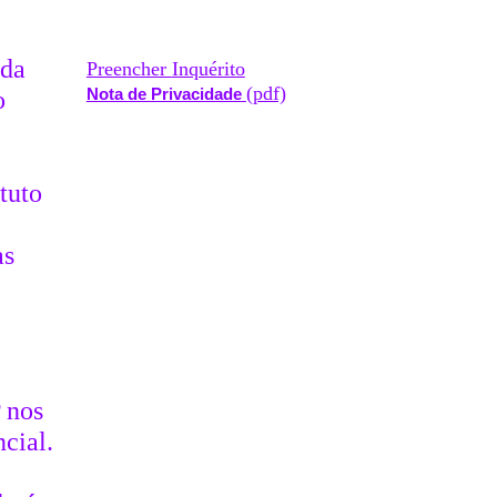
 da
Preencher
Inquérito
(pdf)
o
Nota de Privacidade
tuto
as
 nos
cial.