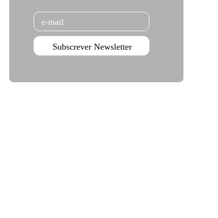
Email
Subscrever Newsletter
Teatro Campo Alegre
Rua das Estrelas
4150-762 Porto
+351 226 063 000
geral.tmp@agoraporto.pt