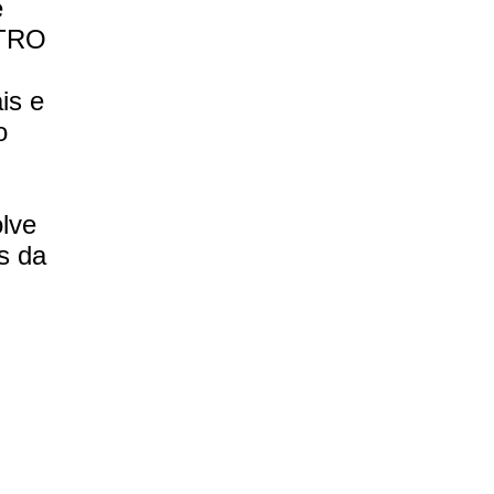
e
ATRO
is e
o
lve
s da