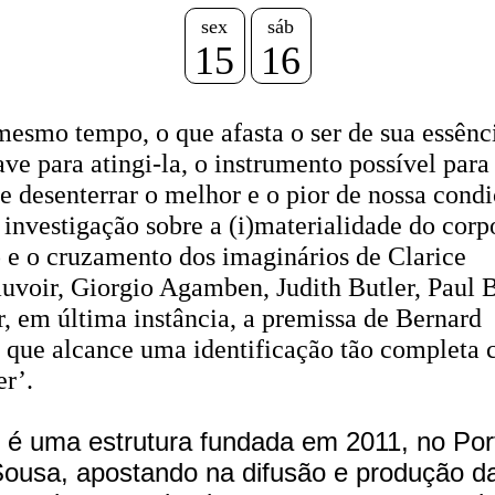
sex
sáb
15
16
mesmo tempo, o que afasta o ser de sua essênc
ve para atingi-la, o instrumento possível para
o e desenterrar o melhor e o pior de nossa cond
nvestigação sobre a (i)materialidade do corpo
o e o cruzamento dos imaginários de Clarice
auvoir, Giorgio Agamben, Judith Butler, Paul 
r, em última instância, a premissa de Bernard
a que alcance uma identificação tão completa
r’.
, é uma estrutura fundada em 2011, no Por
 Sousa, apostando na difusão e produção d