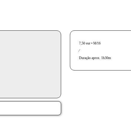
InformaÃ§Ã£o adicional
7,50 eur • M⁄16
⁄
Duração aprox. 1h30m