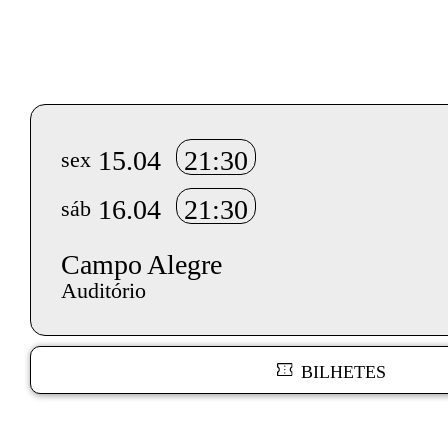
Info sobre horário e bilhetes
15.04
21:30
sex
16.04
21:30
sáb
Campo Alegre
Auditório
BILHETES