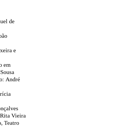
uel de
oão
xeira e
eo em
 Sousa
to:
André
rícia
nçalves
Rita Vieira
, Teatro