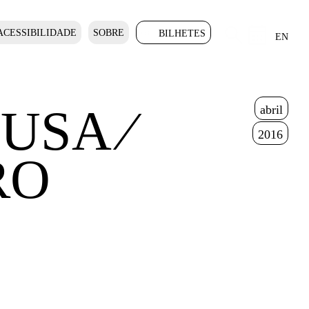
ACESSIBILIDADE
SOBRE
BILHETES
EN
USA ⁄
abril
2016
RO