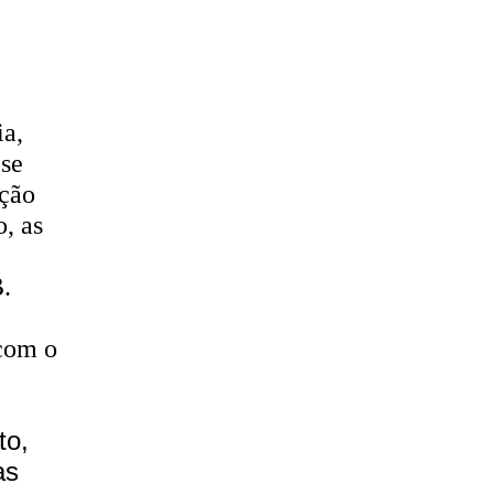
ia,
 se
ição
, as
B.
 com o
to,
as