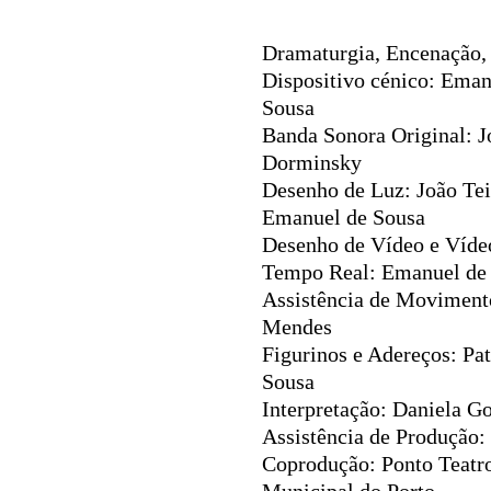
Ficha técnica
Dramaturgia, Encenação,
Dispositivo cénico:
Eman
Sousa
Banda Sonora Original:
J
Dorminsky
Desenho de Luz:
João Tei
Emanuel de Sousa
Desenho de Vídeo e Víd
Tempo Real:
Emanuel de
Assistência de Movimen
Mendes
Figurinos e Adereços:
Pat
Sousa
Interpretação:
Daniela Go
Assistência de Produção:
Coprodução:
Ponto Teatro
Municipal do Porto