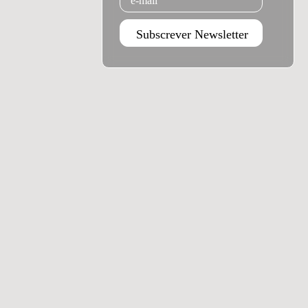
Subscrever Newsletter
Agenda Jan - Jun 26
Subscrever
Teatro Rivoli
Teatro Campo Alegre
Praça D. João I
Rua das Estrelas
4000-295 Porto
4150-762 Porto
+351 223 392 201
+351 226 063 000
geral.tmp@agoraporto.pt
geral.tmp@agoraporto.pt
Apoios e parcerias
Política de Privacidade
Política de Cookies