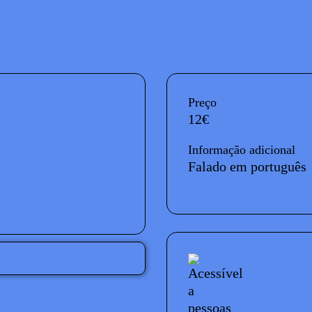
InformaÃ§Ã£o adicional
Preço
12€
Informação adicional
Falado em português
Acessibilidades do es