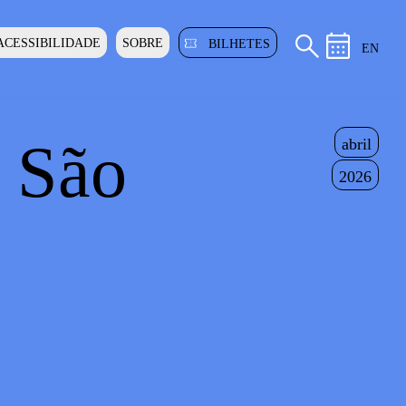
ACESSIBILIDADE
SOBRE
BILHETES
EN
e São
abril
2026