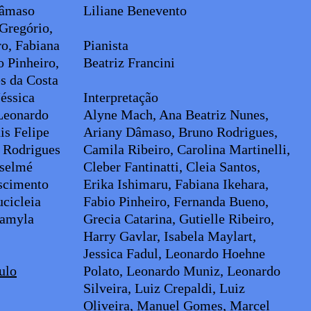
Dâmaso
Liliane Benevento
Gregório,
ro, Fabiana
Pianista
o Pinheiro,
Beatriz Francini
s da Costa
Jéssica
Interpretação
Leonardo
Alyne Mach, Ana Beatriz Nunes,
is Felipe
Ariany Dâmaso, Bruno Rodrigues,
 Rodrigues
Camila Ribeiro, Carolina Martinelli,
nselmé
Cleber Fantinatti, Cleia Santos,
scimento
Erika Ishimaru, Fabiana Ikehara,
ucicleia
Fabio Pinheiro, Fernanda Bueno,
Kamyla
Grecia Catarina, Gutielle Ribeiro,
Harry Gavlar, Isabela Maylart,
Jessica Fadul, Leonardo Hoehne
ulo
Polato, Leonardo Muniz, Leonardo
Silveira, Luiz Crepaldi, Luiz
Oliveira, Manuel Gomes, Marcel