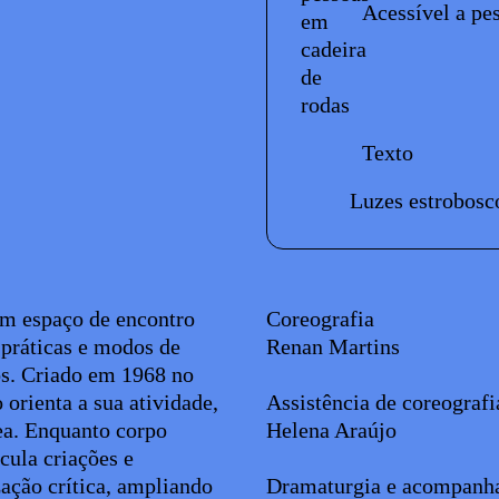
Acessível a pe
Texto
Luzes estrobosc
Ficha técnica
um espaço de encontro
Coreografia
 práticas e modos de
Renan Martins
os. Criado em 1968 no
orienta a sua atividade,
Assistência de coreograf
ea. Enquanto corpo
Helena Araújo
cula criações e
ação crítica, ampliando
Dramaturgia e acompanh