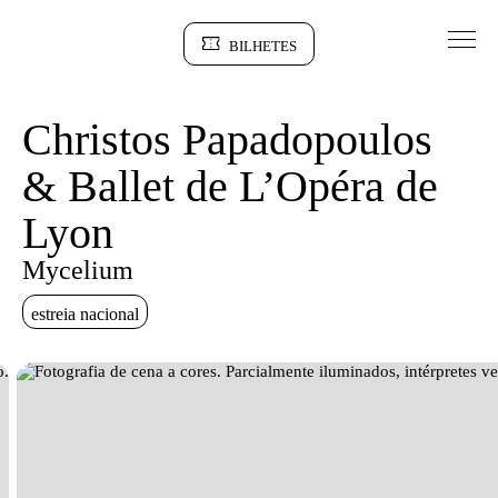
Saltar para conteudo
BILHETES
Sinopse
Christos Papadopoulos
& Ballet de L’Opéra de
Lyon
Mycelium
estreia nacional