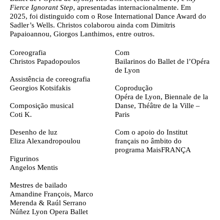
Fierce Ignorant Step
, apresentadas internacionalmente. Em
2025, foi distinguido com o Rose International Dance Award do
Sadler’s Wells. Christos colaborou ainda com Dimitris
Papaioannou, Giorgos Lanthimos, entre outros.
Ficha técnica
Coreografia
Com
Christos Papadopoulos
Bailarinos do Ballet de l’Opéra
de Lyon
Assistência de coreografia
Georgios Kotsifakis
Coprodução
Opéra de Lyon, Biennale de la
Composição musical
Danse, Théâtre de la Ville –
Coti K.
Paris
Desenho de luz
Com o apoio do Institut
Eliza Alexandropoulou
français no âmbito do
programa MaisFRANÇA
Figurinos
Angelos Mentis
Mestres de bailado
Amandine François, Marco
Merenda & Raúl Serrano
Núñez Lyon Opera Ballet