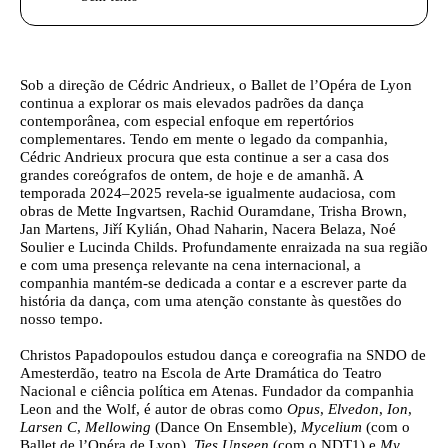
Texto biografia autores
Sob a direção de Cédric Andrieux, o
Ballet de l’Opéra de Lyon
continua a explorar os mais elevados padrões da dança
contemporânea, com especial enfoque em repertórios
complementares. Tendo em mente o legado da companhia,
Cédric Andrieux procura que esta continue a ser a casa dos
grandes coreógrafos de ontem, de hoje e de amanhã. A
temporada 2024–2025 revela-se igualmente audaciosa, com
obras de Mette Ingvartsen, Rachid Ouramdane, Trisha Brown,
Jan Martens, Jiří Kylián, Ohad Naharin, Nacera Belaza, Noé
Soulier e Lucinda Childs. Profundamente enraizada na sua região
e com uma presença relevante na cena internacional, a
companhia mantém-se dedicada a contar e a escrever parte da
história da dança, com uma atenção constante às questões do
nosso tempo.
Christos Papadopoulos
estudou dança e coreografia na SNDO de
Amesterdão, teatro na Escola de Arte Dramática do Teatro
Nacional e ciência política em Atenas. Fundador da companhia
Leon and the Wolf, é autor de obras como
Opus
,
Elvedon
,
Ion
,
Larsen C
,
Mellowing
(Dance On Ensemble),
Mycelium
(com o
Ballet de l’Opéra de Lyon),
Ties Unseen
(com o NDT1) e
My