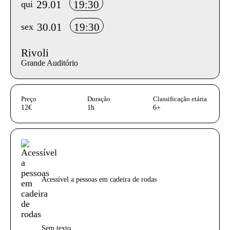
29.01
19:30
qui
30.01
19:30
sex
Rivoli
Grande Auditório
InformaÃ§Ã£o adicional
Preço
Duração
Classificação etária
12€
1h
6+
Acessibilidades do espetáculo
Acessível a pessoas em cadeira de rodas
Sem texto