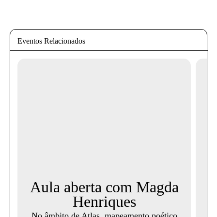
Eventos Relacionados
Aula aberta com Magda
Henriques
A
No âmbito de Atlas, mapeamento poético