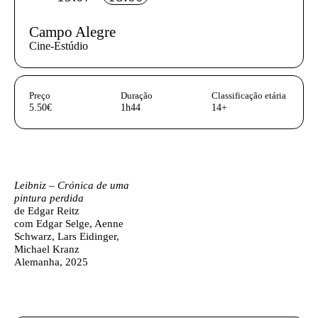
Campo Alegre
Cine-Estúdio
InformaÃ§Ã£o adicional
Preço
Duração
Classificação etária
5.50€
1h44
14+
Ficha técnica
Texto biografia autores
Leibniz – Crónica de uma
pintura perdida
de Edgar Reitz
com Edgar Selge, Aenne
Schwarz, Lars Eidinger,
Michael Kranz
Alemanha, 2025