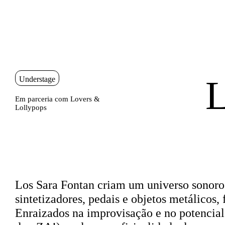
Saltar para conteudo
Sinopse
L
Understage
Em parceria com Lovers &
Lollypops
Sinopse
Los Sara Fontan
criam um universo sonoro e
sintetizadores, pedais e objetos metálicos, 
Enraizados na improvisação e no potencial