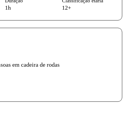
Duração
Classificação etária
1h
12+
petáculo
ssoas em cadeira de rodas