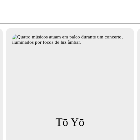
Tō Yō