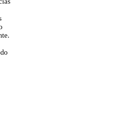
cias
s
o
nte.
 do