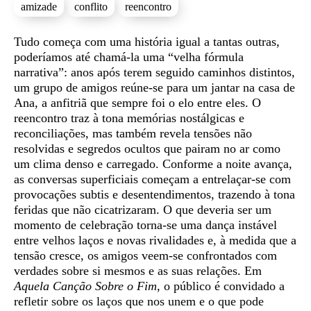
amizade
conflito
reencontro
Sinopse
Tudo começa com uma história igual a tantas outras,
poderíamos até chamá-la uma “velha fórmula
narrativa”: anos após terem seguido caminhos distintos,
um grupo de amigos reúne-se para um jantar na casa de
Ana, a anfitriã que sempre foi o elo entre eles. O
reencontro traz à tona memórias nostálgicas e
reconciliações, mas também revela tensões não
resolvidas e segredos ocultos que pairam no ar como
um clima denso e carregado. Conforme a noite avança,
as conversas superficiais começam a entrelaçar-se com
provocações subtis e desentendimentos, trazendo à tona
feridas que não cicatrizaram. O que deveria ser um
momento de celebração torna-se uma dança instável
entre velhos laços e novas rivalidades e, à medida que a
tensão cresce, os amigos veem-se confrontados com
verdades sobre si mesmos e as suas relações. Em
Aquela Canção Sobre o Fim
, o público é convidado a
refletir sobre os laços que nos unem e o que pode