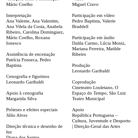
Mário Coelho
Miguel Cravo
Interpretação
Participação em vídeo
Ana Valente, Ana Valentim,
Pedro Baptista, Valerie
Ana Vilela da Costa, Anabela
Braddell
Ribeiro, Carolina Dominguez,
Mário Coelho, Roxana
Participação em áudio
Ionesco
Dalila Carmo, Lúcia Moniz,
Mariana Ferreira, Matilde
Assistência de encenação
Ribeiro
Patrícia Fonseca, Pedro
Baptista
Produção
Leonardo Garibaldi
Cenografia e figurinos
Leonardo Garibaldi
Coprodução
Cineteatro Louletano, O
Apoio à cenografia
Espaço do Tempo, São Luiz
Margarida Silva
Teatro Municipal
Próteses e efeitos especiais
Apoio
Júlio Alves
República Portuguesa –
Cultura, Juventude e Desporto
Direção técnica e desenho de
| Direção-Geral das Artes
luz
Diana dos Santos