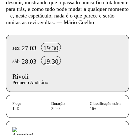
desunir, mostrando que o passado nunca fica totalmente
para trás, e como tudo pode mudar a qualquer momento
– e, neste espetáculo, nada é o que parece e serão
muitas as reviravoltas. — Mário Coelho
Info sobre horário e bilhetes
27.03
19:30
sex
28.03
19:30
sáb
Rivoli
Pequeno Auditório
InformaÃ§Ã£o adicional
Preço
Duração
Classificação etária
12€
2h20
16+
Acessibilidades do espetáculo