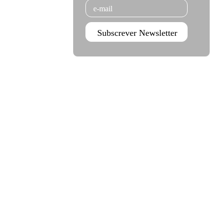
Email
Subscrever Newsletter
Agenda Jan - Jun 26
Subscrever
Teatro Rivoli
Teatro Campo Alegre
Praça D. João I
Rua das Estrelas
4000-295 Porto
4150-762 Porto
+351 223 392 201
+351 226 063 000
geral.tmp@agoraporto.pt
geral.tmp@agoraporto.pt
Apoios e parcerias
Política de Privacidade
Política de Cookies