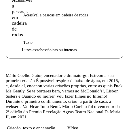
Acessível a pessoas em cadeira de rodas
Texto
Luzes estroboscópicas ou intensas
Texto biografia autores
Mário Coelho
é ator, encenador e dramaturgo. Estreou a sua
primeira criação É possível respirar debaixo de água, em 2015,
e, desde aí, encenou várias criações próprias, entre as quais Fuck
Me Gently, Se te portares bem, vamos ao McDonald’s!, Lisbon
Sisters e Quando eu morrer, vou fazer filmes no Inferno!.
Durante o primeiro confinamento, criou, a partir de casa, a
websérie Vai Ficar Tudo Bem!. Mário Coelho foi o vencedor da
2ª edição do Prémio Revelação Ageas Teatro Nacional D. Maria
II, em 2021.
Ficha técnica
Criação, texto e encenação
Vídeo