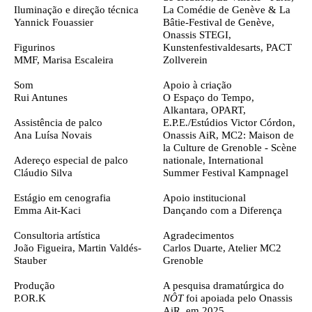
Iluminação e direção técnica
La Comédie de Genève & La
Yannick Fouassier
Bâtie-Festival de Genève,
Onassis STEGI,
Figurinos
Kunstenfestivaldesarts, PACT
MMF
, Marisa Escaleira
Zollverein
Som
Apoio à criação
Rui Antunes
O Espaço do Tempo,
Alkantara, OPART,
Assistência de palco
E.P.E./Estúdios Victor Córdon,
Ana Luísa Novais
Onassis AiR, MC2: Maison de
la Culture de Grenoble - Scène
Adereço especial de palco
nationale, International
Cláudio Silva
Summer Festival Kampnagel
Estágio em cenografia
Apoio institucional
Emma Ait-Kaci
Dançando com a Diferença
Consultoria artística
Agradecimentos
João Figueira, Martin Valdés-
Carlos Duarte, Atelier MC2
Stauber
Grenoble
Produção
A pesquisa dramatúrgica do
P.OR.K
NÔT
foi apoiada pelo Onassis
AiR, em 2025.