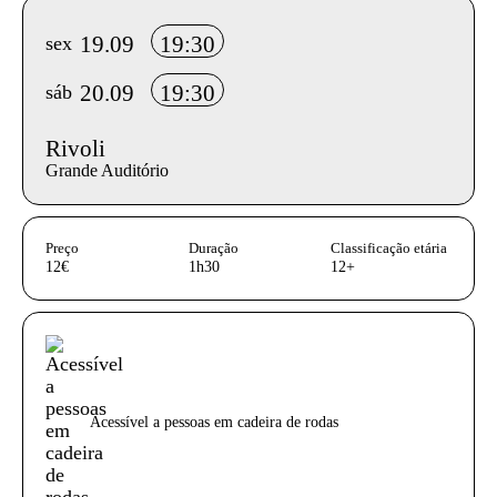
Info sobre horário e bilhetes
19.09
19:30
sex
20.09
19:30
sáb
Rivoli
Grande Auditório
InformaÃ§Ã£o adicional
Preço
Duração
Classificação etária
12€
1h30
12+
Acessibilidades do espetáculo
Acessível a pessoas em cadeira de rodas