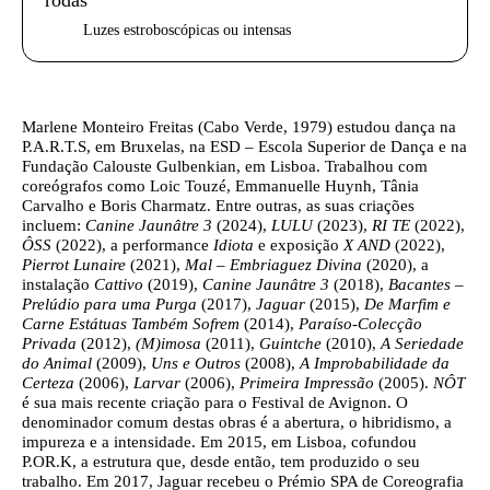
Luzes estroboscópicas ou intensas
Texto biografia autores
Marlene Monteiro Freitas
(Cabo Verde, 1979) estudou dança na
P.A.R.T.S, em Bruxelas, na ESD – Escola Superior de Dança e na
Fundação Calouste Gulbenkian, em Lisboa. Trabalhou com
coreógrafos como Loic Touzé, Emmanuelle Huynh, Tânia
Carvalho e Boris Charmatz. Entre outras, as suas criações
incluem:
Canine Jaunâtre 3
(2024),
LULU
(2023),
RI TE
(2022),
ÔSS
(2022), a performance
Idiota
e exposição
X AND
(2022),
Pierrot Lunaire
(2021),
Mal – Embriaguez Divina
(2020), a
instalação
Cattivo
(2019),
Canine Jaunâtre 3
(2018),
Bacantes –
Prelúdio para uma Purga
(2017),
Jaguar
(2015),
De Marfim e
Carne Estátuas Também Sofrem
(2014),
Paraíso-Colecção
Privada
(2012),
(M)imosa
(2011),
Guintche
(2010),
A Seriedade
do Animal
(2009),
Uns e Outros
(2008),
A Improbabilidade da
Certeza
(2006),
Larvar
(2006),
Primeira Impressão
(2005).
NÔT
é sua mais recente criação para o Festival de Avignon. O
denominador comum destas obras é a abertura, o hibridismo, a
impureza e a intensidade. Em 2015, em Lisboa, cofundou
P.OR.K, a estrutura que, desde então, tem produzido o seu
trabalho. Em 2017, Jaguar recebeu o Prémio SPA de Coreografia