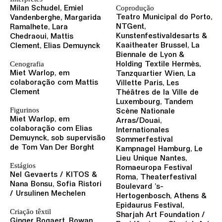
Coprodução
Milan Schudel, Emiel
Teatro Municipal do Porto,
Vandenberghe, Margarida
NTGent,
Ramalhete, Lara
Kunstenfestivaldesarts &
Chedraoui, Mattis
Kaaitheater Brussel, La
Clement, Elias Demuynck
Biennale de Lyon &
Cenografia
Holding Textile Hermès,
Miet Warlop, em
Tanzquartier Wien, La
colaboração com Mattis
Villette Paris, Les
Clement
Théâtres de la Ville de
Luxembourg, Tandem
Figurinos
Scène Nationale
Miet Warlop, em
Arras/Douai,
colaboração com Elias
Internationales
Demuynck, sob supervisão
Sommerfestival
de Tom Van Der Borght
Kampnagel Hamburg, Le
Lieu Unique Nantes,
Estágios
Romaeuropa Festival
Nel Gevaerts / KITOS &
Roma, Theaterfestival
Nana Bonsu, Sofia Ristori
Boulevard ’s-
/ Ursulinen Mechelen
Hertogenbosch, Athens &
Epidaurus Festival,
Criação têxtil
Sharjah Art Foundation /
Ginger Bogaert, Rowan