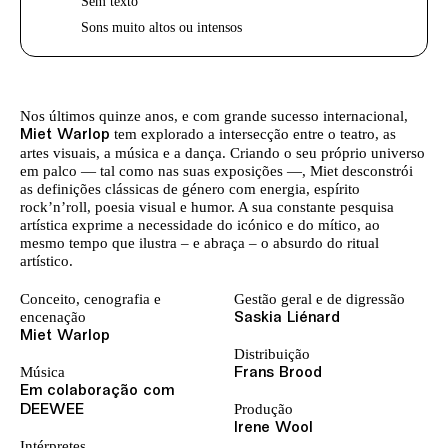
Sem texto
Sons muito altos ou intensos
Texto biografia autores
Nos últimos quinze anos, e com grande sucesso internacional,
tem explorado a intersecção entre o teatro, as
Miet Warlop
artes visuais, a música e a dança. Criando o seu próprio universo
em palco — tal como nas suas exposições —, Miet desconstrói
as definições clássicas de género com energia, espírito
rock’n’roll, poesia visual e humor. A sua constante pesquisa
artística exprime a necessidade do icónico e do mítico, ao
mesmo tempo que ilustra – e abraça – o absurdo do ritual
artístico.
Ficha técnica
Conceito, cenografia e
Gestão geral e de digressão
encenação
Saskia Liénard
Miet Warlop
Distribuição
Música
Frans Brood
Em colaboração com
Produção
DEEWEE
Irene Wool
Intérpretes