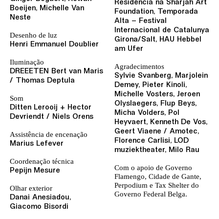
Residência na Sharjah Art
Boeijen, Michelle Van
Foundation, Temporada
Neste
Alta – Festival
Internacional de Catalunya
Desenho de luz
Girona/Salt, HAU Hebbel
Henri Emmanuel Doublier
am Ufer
Iluminação
Agradecimentos
DREEETEN Bert van Maris
Sylvie Svanberg, Marjolein
/ Thomas Deptula
Demey, Pieter Kinoli,
Michelle Vosters, Jeroen
Som
Olyslaegers, Flup Beys,
Ditten Lerooij + Hector
Micha Volders, Pol
Devriendt / Niels Orens
Heyvaert, Kenneth De Vos,
Geert Viaene / Amotec,
Assistência de encenação
Florence Carlisi, LOD
Marius Lefever
muziektheater, Milo Rau
Coordenação técnica
Com o apoio de Governo
Pepijn Mesure
Flamengo, Cidade de Gante,
Perpodium e Tax Shelter do
Olhar exterior
Governo Federal Belga.
Danai Anesiadou,
Giacomo Bisordi