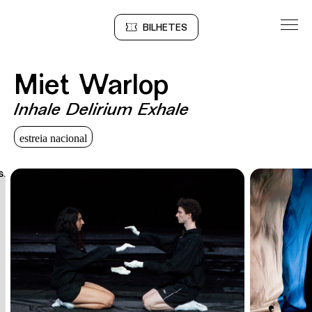
Saltar para conteudo
BILHETES
Sinopse
Miet Warlop
Inhale Delirium Exhale
estreia nacional