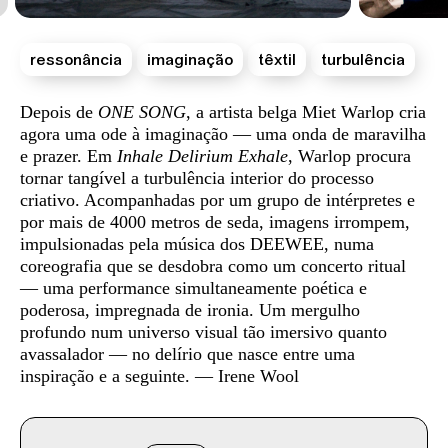
ressonância
imaginação
têxtil
turbulência
Sinopse
Depois de
ONE SONG
, a artista belga Miet Warlop cria
agora uma ode à imaginação — uma onda de maravilha
e prazer. Em
Inhale Delirium Exhale
, Warlop procura
tornar tangível a turbulência interior do processo
criativo. Acompanhadas por um grupo de intérpretes e
por mais de 4000 metros de seda, imagens irrompem,
impulsionadas pela música dos DEEWEE, numa
coreografia que se desdobra como um concerto ritual
— uma performance simultaneamente poética e
poderosa, impregnada de ironia. Um mergulho
profundo num universo visual tão imersivo quanto
avassalador — no delírio que nasce entre uma
inspiração e a seguinte. — Irene Wool
Info sobre horário e bilhetes