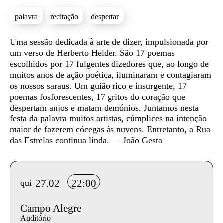
palavra
recitação
despertar
Sinopse
Uma sessão dedicada à arte de dizer, impulsionada por
um verso de Herberto Helder. São 17 poemas
escolhidos por 17 fulgentes dizedores que, ao longo de
muitos anos de ação poética, iluminaram e contagiaram
os nossos saraus. Um guião rico e insurgente, 17
poemas fosforescentes, 17 gritos do coração que
despertam anjos e matam demónios. Juntamos nesta
festa da palavra muitos artistas, cúmplices na intenção
maior de fazerem cócegas às nuvens. Entretanto, a Rua
das Estrelas continua linda. — João Gesta
Info sobre horário e bilhetes
27.02
22:00
qui
Campo Alegre
Auditório