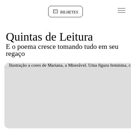
Saltar para conteudo
BILHETES
Sinopse
Quintas de Leitura
E o poema cresce tomando tudo em seu
regaço