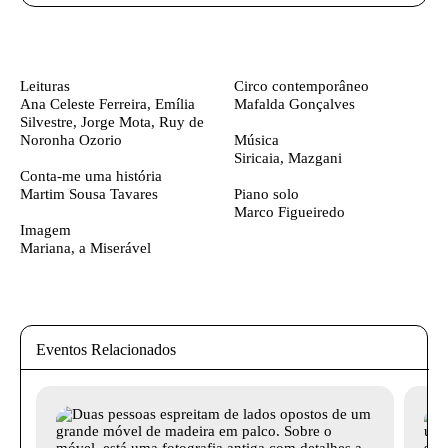
Ficha técnica
Texto biografia autores
Leituras
Circo contemporâneo
Ana Celeste Ferreira, Emília
Mafalda Gonçalves
Silvestre, Jorge Mota, Ruy de
Noronha Ozorio
Música
Siricaia, Mazgani
Conta-me uma história
Martim Sousa Tavares
Piano solo
Marco Figueiredo
Imagem
Mariana, a Miserável
Eventos Relacionados