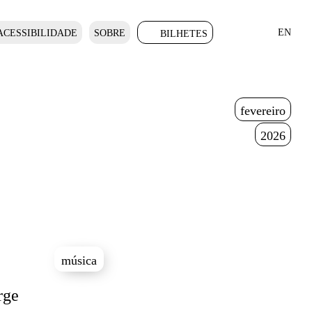
EN
ACESSIBILIDADE
SOBRE
BILHETES
fevereiro
2026
e
música
rge