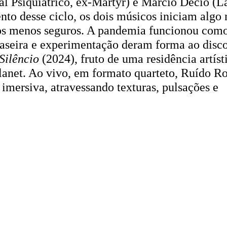
l Psiquiátrico, ex-Martyr) e Márcio Décio (L
to desse ciclo, os dois músicos iniciam algo 
os menos seguros. A pandemia funcionou com
 caseira e experimentação deram forma ao disc
Silêncio
(2024), fruto de uma residência artíst
lanet. Ao vivo, em formato quarteto, Ruído R
imersiva, atravessando texturas, pulsações e