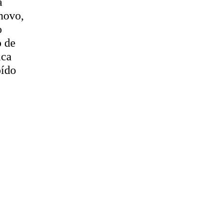
a
novo,
o
o de
ica
oído