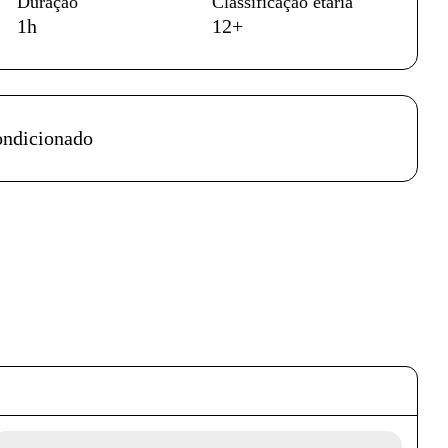
Duração
Classificação etária
1h
12+
petáculo
ondicionado