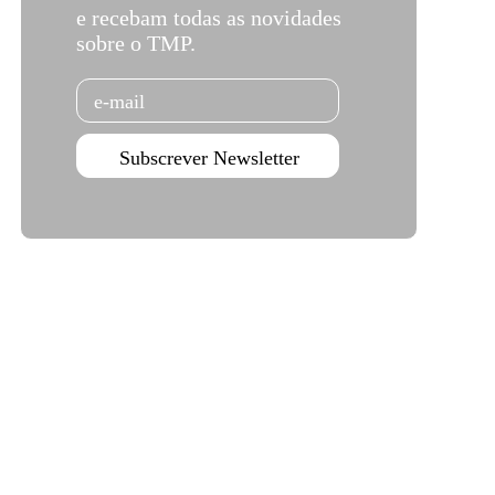
e recebam todas as novidades
sobre o TMP.
Email
Subscrever Newsletter
Teatro Campo Alegre
Rua das Estrelas
4150-762 Porto
+351 226 063 000
geral.tmp@agoraporto.pt