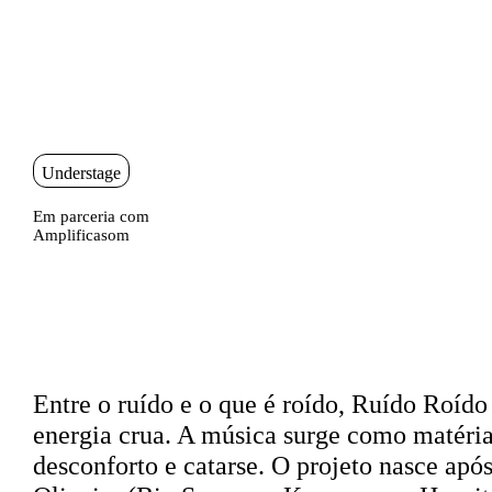
Saltar para conteudo
Sinopse
Understage
Em parceria com
Amplificasom
Sinopse
Entre o ruído e o que é roído, Ruído Roído 
energia crua. A música surge como matéria 
desconforto e catarse. O projeto nasce apó