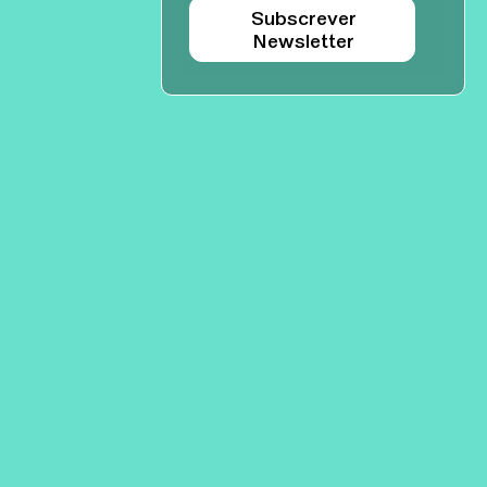
Subscrever
Newsletter
Agenda set - dez 2026
Subscrever
Teatro Rivoli
Teatro Campo Alegre
Praça D. João I
Rua das Estrelas
4000-295 Porto
4150-762 Porto
+351 223 392 201
+351 226 063 000
geral.tmp@agoraporto.pt
geral.tmp@agoraporto.pt
Apoios e parcerias
Política de Privacidade
Política de Cookies