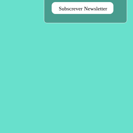
Subscrever Newsletter
Agenda set - dez 2026
Subscrever
Teatro Rivoli
Teatro Campo Alegre
Praça D. João I
Rua das Estrelas
4000-295 Porto
4150-762 Porto
+351 223 392 201
+351 226 063 000
geral.tmp@agoraporto.pt
geral.tmp@agoraporto.pt
Apoios e parcerias
Política de Privacidade
Política de Cookies