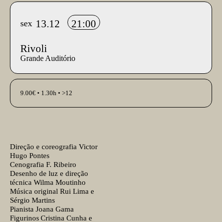
Info sobre horário e bilhetes
13.12
21:00
sex
Rivoli
Grande Auditório
InformaÃ§Ã£o adicional
9.00€ • 1.30h • >12
Ficha técnica
Texto biografia autores
Direção e coreografia
Victor
Hugo Pontes
Cenografia
F. Ribeiro
Desenho de luz e direção
técnica
Wilma Moutinho
Música original
Rui Lima e
Sérgio Martins
Pianista
Joana Gama
Figurinos
Cristina Cunha e