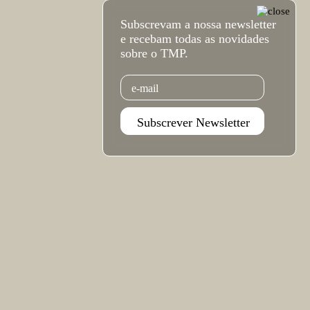
Subscrevam a nossa newsletter
e recebam todas as novidades
sobre o TMP.
Email
Subscrever Newsletter
Agenda Jan - Jun 26
Subscrever
Teatro Rivoli
Teatro Campo Alegre
Praça D. João I
Rua das Estrelas
4000-295 Porto
4150-762 Porto