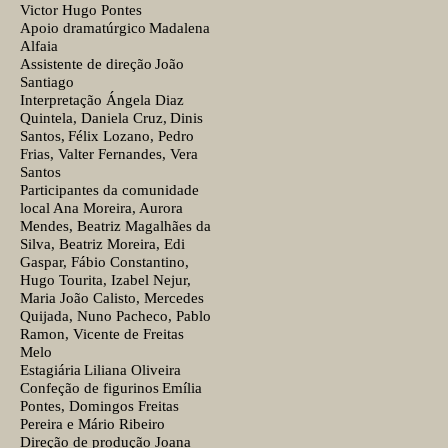
Victor Hugo Pontes
Apoio dramatúrgico
Madalena
Alfaia
Assistente de direção
João
Santiago
Interpretação
Ángela Diaz
Quintela, Daniela Cruz, Dinis
Santos, Félix Lozano, Pedro
Frias, Valter Fernandes, Vera
Santos
Participantes da comunidade
local
Ana Moreira, Aurora
Mendes, Beatriz Magalhães da
Silva, Beatriz Moreira, Edi
Gaspar, Fábio Constantino,
Hugo Tourita, Izabel Nejur,
Maria João Calisto, Mercedes
Quijada, Nuno Pacheco, Pablo
Ramon, Vicente de Freitas
Melo
Estagiária
Liliana Oliveira
Confeção de figurinos
Emília
Pontes, Domingos Freitas
Pereira e Mário Ribeiro
Direção de produção
Joana