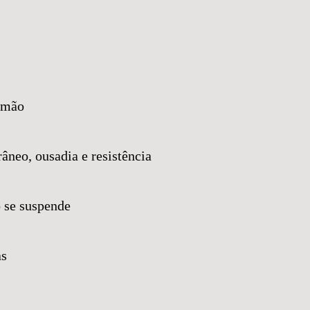
emão
âneo, ousadia e resistência
o se suspende
as