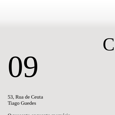
Go to Content
C
09
53, Rua de Ceuta
Tiago Guedes