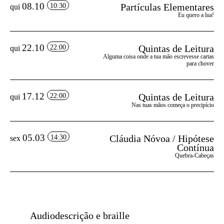
08.10
Partículas Elementares
10:30
qui
Eu quero a lua!
22.10
Quintas de Leitura
22:00
qui
Alguma coisa onde a tua mão escrevesse cartas
para chover
17.12
Quintas de Leitura
22:00
qui
Nas tuas mãos começa o precipício
05.03
Cláudia Nóvoa / Hipótese
14:30
sex
Contínua
Quebra-Cabeças
Audiodescrição e braille