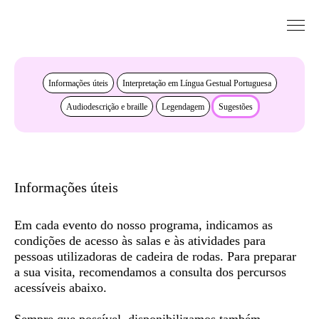
Saltar para conteudo
Acessibilidade
Informações úteis
Interpretação em Língua Gestual Portuguesa
Audiodescrição e braille
Legendagem
Sugestões
Informações úteis
Em cada evento do nosso programa, indicamos as
condições de acesso às salas e às atividades para
pessoas utilizadoras de cadeira de rodas. Para preparar
a sua visita, recomendamos a consulta dos
percursos
acessíveis
abaixo.