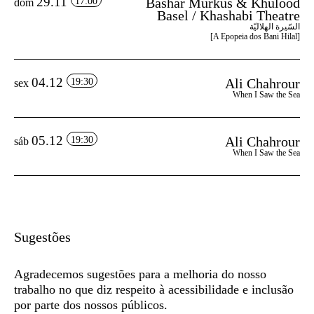
29.11
Bashar Murkus & Khulood
17:00
dom
Basel / Khashabi Theatre
السّيرة الهلاليّة
[A Epopeia dos Bani Hilal]
04.12
Ali Chahrour
19:30
sex
When I Saw the Sea
05.12
Ali Chahrour
19:30
sáb
When I Saw the Sea
Sugestões
Agradecemos sugestões para a melhoria do nosso
trabalho no que diz respeito à acessibilidade e inclusão
por parte dos nossos públicos.