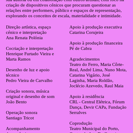
criação de dispositivos cénicos que procuram questionar as
relações entre performers, público e espaços de representação,
explorando os conceitos de escala, materialidade e intimidade.
Ficha técnica
Direção artística, espaço
Apoio à produção executiva
cénico e interpretação
Catarina Corujeira
Ana Renata Polónia
Apoio à produção financeira
Cocriação e interpretação
Pé de Cabra
Henrique Furtado Vieira e
Marta Ramos
Agradecimentos
Teatro do Ferro, Maria Côrte-
Desenho de luz e apoio
Real, André Lima, Nuno Mota,
técnico
Catarina Vigário, José
Pedro Vieira de Carvalho
Laginha, Maria Roldão,
Joclécio Azevedo, Raul Maia
Criação sonora, música
original e desenho de som
Apoio à residência
João Bento
CRL - Central Elétrica, Fórum
Dança, Devir CAPa, Fundação
Operação sonora
Serralves
Santiago Tricot
Coprodução
Acompanhamento
Teatro Municipal do Porto,