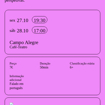
perspetivas.
Info sobre horário e bilhetes
27.10
19:30
sex
28.10
17:00
sáb
Campo Alegre
Café-Teatro
InformaÃ§Ã£o adicional
Preço
Duração
Classificação etária
7€
50min
6+
Informação
adicional
Falado em
português
Acessibilidades do espetáculo