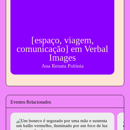
[espaço, viagem,
comunicação] em Verbal
Images
Ana Renata Polónia
Eventos Relacionados