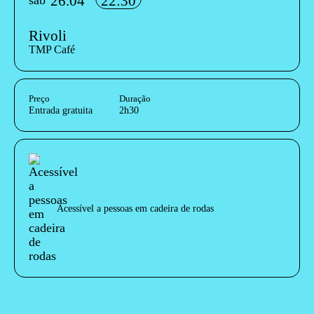
26.04
22:30
sáb
Rivoli
TMP Café
InformaÃ§Ã£o adicional
Preço
Duração
Entrada gratuita
2h30
Acessibilidades do espetáculo
Acessível a pessoas em cadeira de rodas