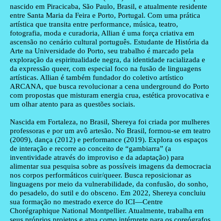
nascido em Piracicaba, São Paulo, Brasil, e atualmente residente
entre Santa Maria da Feira e Porto, Portugal. Com uma prática
artística que transita entre performance, música, teatro,
fotografia, moda e curadoria, Allian é uma força criativa em
ascensão no cenário cultural português. Estudante de História da
Arte na Universidade do Porto, seu trabalho é marcado pela
exploração da espiritualidade negra, da identidade racializada e
da expressão queer, com especial foco na fusão de linguagens
artísticas. Allian é também fundador do coletivo artístico
ARCANA, que busca revolucionar a cena underground do Porto
com propostas que misturam energia crua, estética provocativa e
um olhar atento para as questões sociais.
Nascida em Fortaleza, no Brasil,
Shereya
foi criada por mulheres
professoras e por um avô artesão. No Brasil, formou-se em teatro
(2009), dança (2012) e performance (2019). Explora os espaços
de interação e recorre ao conceito de “gambiarra” (a
inventividade através do improviso e da adaptação) para
alimentar sua pesquisa sobre as possíveis imagens da democracia
nos corpos performáticos cuir/queer. Busca reposicionar as
linguagens por meio da vulnerabilidade, da confusão, do sonho,
do pesadelo, do sutil e do obsceno. Em 2022, Shereya concluiu
sua formação no mestrado exerce do ICI—Centre
Chorégraphique National Montpellier. Atualmente, trabalha em
seus próprios projetos e atua como intérprete para os coreógrafos