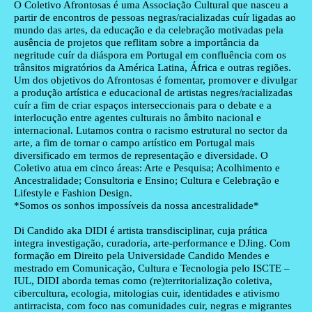
Texto biografia autores
O
Coletivo Afrontosas
é uma Associação Cultural que nasceu a
partir de encontros de pessoas negras/racializadas cuír ligadas ao
mundo das artes, da educação e da celebração motivadas pela
ausência de projetos que reflitam sobre a importância da
negritude cuír da diáspora em Portugal em confluência com os
trânsitos migratórios da América Latina, África e outras regiões.
Um dos objetivos do Afrontosas é fomentar, promover e divulgar
a produção artística e educacional de artistas negres/racializadas
cuír a fim de criar espaços interseccionais para o debate e a
interlocução entre agentes culturais no âmbito nacional e
internacional. Lutamos contra o racismo estrutural no sector da
arte, a fim de tornar o campo artístico em Portugal mais
diversificado em termos de representação e diversidade. O
Coletivo atua em cinco áreas: Arte e Pesquisa; Acolhimento e
Ancestralidade; Consultoria e Ensino; Cultura e Celebração e
Lifestyle e Fashion Design.
*Somos os sonhos impossíveis da nossa ancestralidade*
Di Candido aka DIDI
é artista transdisciplinar, cuja prática
integra investigação, curadoria, arte-performance e DJing. Com
formação em Direito pela Universidade Candido Mendes e
mestrado em Comunicação, Cultura e Tecnologia pelo ISCTE –
IUL, DIDI aborda temas como (re)territorialização coletiva,
cibercultura, ecologia, mitologias cuir, identidades e ativismo
antirracista, com foco nas comunidades cuir, negras e migrantes