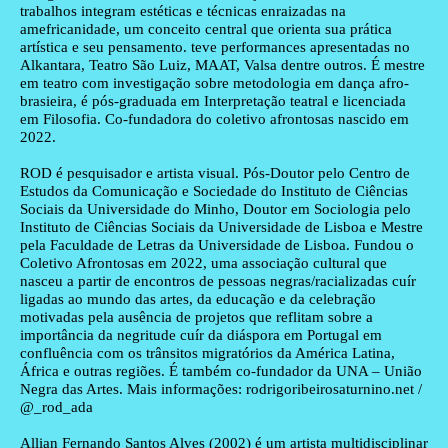
trabalhos integram estéticas e técnicas enraizadas na
amefricanidade, um conceito central que orienta sua prática
artística e seu pensamento. teve performances apresentadas no
Alkantara, Teatro São Luiz, MAAT, Valsa dentre outros. É mestre
em teatro com investigação sobre metodologia em dança afro-
brasieira, é pós-graduada em Interpretação teatral e licenciada
em Filosofia. Co-fundadora do coletivo afrontosas nascido em
2022.
ROD
é pesquisador e artista visual. Pós-Doutor pelo Centro de
Estudos da Comunicação e Sociedade do Instituto de Ciências
Sociais da Universidade do Minho, Doutor em Sociologia pelo
Instituto de Ciências Sociais da Universidade de Lisboa e Mestre
pela Faculdade de Letras da Universidade de Lisboa. Fundou o
Coletivo Afrontosas em 2022, uma associação cultural que
nasceu a partir de encontros de pessoas negras/racializadas cuír
ligadas ao mundo das artes, da educação e da celebração
motivadas pela ausência de projetos que reflitam sobre a
importância da negritude cuír da diáspora em Portugal em
confluência com os trânsitos migratórios da América Latina,
África e outras regiões. É também co-fundador da UNA – União
Negra das Artes. Mais informações: rodrigoribeirosaturnino.net /
@_rod_ada
Allian Fernando Santos Alves
(2002) é um artista multidisciplinar