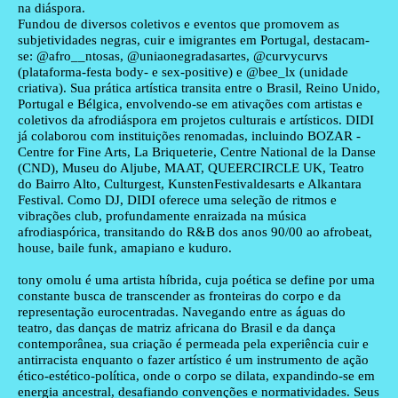
na diáspora.
Fundou de diversos coletivos e eventos que promovem as
subjetividades negras, cuir e imigrantes em Portugal, destacam-
se: @afro__ntosas, @uniaonegradasartes, @curvycurvs
(plataforma-festa body- e sex-positive) e @bee_lx (unidade
criativa). Sua prática artística transita entre o Brasil, Reino Unido,
Portugal e Bélgica, envolvendo-se em ativações com artistas e
coletivos da afrodiáspora em projetos culturais e artísticos. DIDI
já colaborou com instituições renomadas, incluindo BOZAR -
Centre for Fine Arts, La Briqueterie, Centre National de la Danse
(CND), Museu do Aljube, MAAT, QUEERCIRCLE UK, Teatro
do Bairro Alto, Culturgest, KunstenFestivaldesarts e Alkantara
Festival. Como DJ, DIDI oferece uma seleção de ritmos e
vibrações club, profundamente enraizada na música
afrodiaspórica, transitando do R&B dos anos 90/00 ao afrobeat,
house, baile funk, amapiano e kuduro.
tony omolu
é uma artista híbrida, cuja poética se define por uma
constante busca de transcender as fronteiras do corpo e da
representação eurocentradas. Navegando entre as águas do
teatro, das danças de matriz africana do Brasil e da dança
contemporânea, sua criação é permeada pela experiência cuir e
antirracista enquanto o fazer artístico é um instrumento de ação
ético-estético-política, onde o corpo se dilata, expandindo-se em
energia ancestral, desafiando convenções e normatividades. Seus