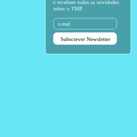
e recebam todas as novidades
sobre o TMP.
Email
Subscrever Newsletter
Agenda Jan - Jun 26
Subscrever
Teatro Rivoli
Teatro Campo Alegre
Praça D. João I
Rua das Estrelas
4000-295 Porto
4150-762 Porto
+351 223 392 201
+351 226 063 000
geral.tmp@agoraporto.pt
geral.tmp@agoraporto.pt