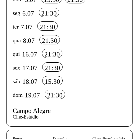
6.07
21:30
seg
7.07
21:30
ter
8.07
21:30
qua
16.07
21:30
qui
17.07
21:30
sex
18.07
15:30
sáb
19.07
21:30
dom
Campo Alegre
Cine-Estúdio
InformaÃ§Ã£o adicional
Preço
Duração
Classificação etária