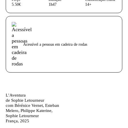
5.50€
1h47
14+
Acessibilidades do espetáculo
Acessível a pessoas em cadeira de rodas
Ficha técnica
Texto biografia autores
L’Aventura
de Sophie Letourneur
com Bérénice Vernet, Esteban
Melero, Philippe Katerine,
Sophie Letourneur
França, 2025