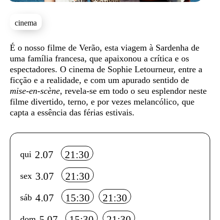
cinema
Sinopse
É o nosso filme de Verão, esta viagem à Sardenha de
uma família francesa, que apaixonou a crítica e os
espectadores. O cinema de Sophie Letourneur, entre a
ficção e a realidade, e com um apurado sentido de
mise-en-scène
, revela-se em todo o seu esplendor neste
filme divertido, terno, e por vezes melancólico, que
capta a essência das férias estivais.
Info sobre horário e bilhetes
2.07
21:30
qui
3.07
21:30
sex
4.07
15:30
21:30
sáb
5.07
15:30
21:30
dom