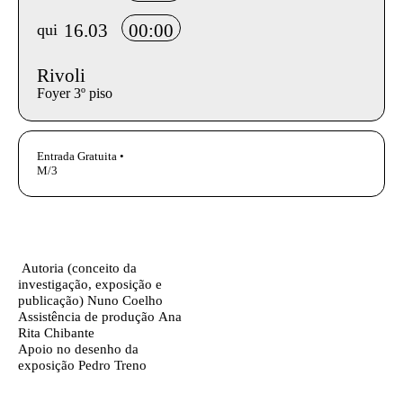
16.03
00:00
qui
Rivoli
Foyer 3º piso
InformaÃ§Ã£o adicional
Entrada Gratuita •
M/3
Ficha técnica
Texto biografia autores
Autoria (conceito da
investigação, exposição e
publicação)
Nuno Coelho
Assistência de produção
Ana
Rita Chibante
Apoio no desenho da
exposição
Pedro Treno