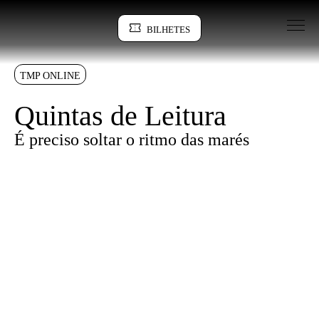
Saltar para conteudo
BILHETES
Sinopse
TMP ONLINE
Quintas de Leitura
É preciso soltar o ritmo das marés