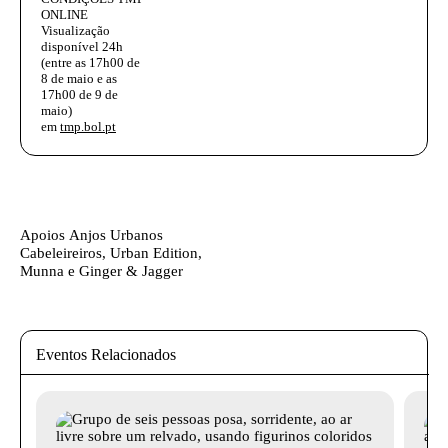
ONLINE
Visualização
disponível 24h
(entre as 17h00 de
8 de maio e as
17h00 de 9 de
maio)
em
tmp.bol.pt
Ficha técnica
Texto biografia autores
Apoios
Anjos Urbanos
Cabeleireiros, Urban Edition,
Munna e Ginger & Jagger
Eventos Relacionados