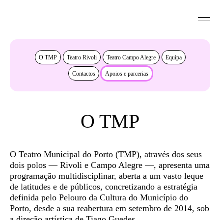
Saltar para conteudo
Sobre
O TMP
Teatro Rivoli
Teatro Campo Alegre
Equipa
Contactos
Apoios e parcerias
O TMP
O Teatro Municipal do Porto (TMP), através dos seus
dois polos — Rivoli e Campo Alegre —, apresenta uma
programação multidisciplinar, aberta a um vasto leque
de latitudes e de públicos, concretizando a estratégia
definida pelo Pelouro da Cultura do Município do
Porto, desde a sua reabertura em setembro de 2014, sob
a direção artística de Tiago Guedes.