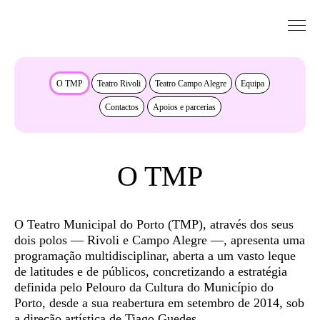
Saltar para conteudo
Sobre
O TMP
Teatro Rivoli
Teatro Campo Alegre
Equipa
Contactos
Apoios e parcerias
O TMP
O Teatro Municipal do Porto (TMP), através dos seus
dois polos — Rivoli e Campo Alegre —, apresenta uma
programação multidisciplinar, aberta a um vasto leque
de latitudes e de públicos, concretizando a estratégia
definida pelo Pelouro da Cultura do Município do
Porto, desde a sua reabertura em setembro de 2014, sob
a direção artística de Tiago Guedes.