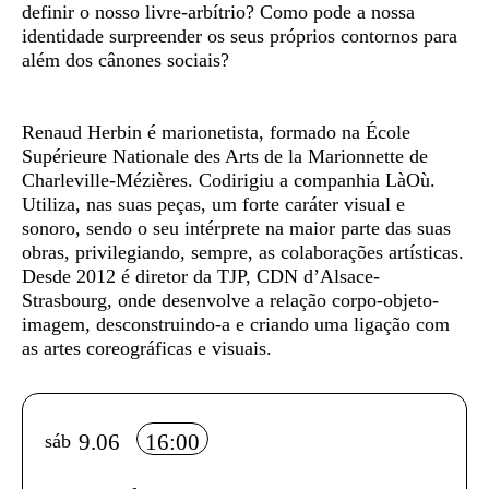
definir o nosso livre-arbítrio? Como pode a nossa
identidade surpreender os seus próprios contornos para
além dos cânones sociais?
Renaud Herbin
é marionetista, formado na École
Supérieure Nationale des Arts de la Marionnette de
Charleville-Mézières. Codirigiu a companhia LàOù.
Utiliza, nas suas peças, um forte caráter visual e
sonoro, sendo o seu intérprete na maior parte das suas
obras, privilegiando, sempre, as colaborações artísticas.
Desde 2012 é diretor da TJP, CDN d’Alsace-
Strasbourg, onde desenvolve a relação corpo-objeto-
imagem, desconstruindo-a e criando uma ligação com
as artes coreográficas e visuais.
Info sobre horário e bilhetes
9.06
16:00
sáb