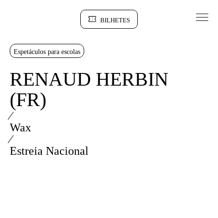
Saltar para conteudo
BILHETES
Sinopse
Espetáculos para escolas
RENAUD HERBIN
(FR)
⁄
Wax
⁄
Estreia Nacional