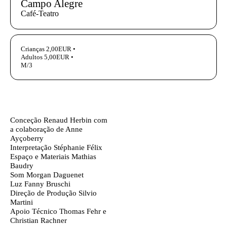
Campo Alegre
Café-Teatro
InformaÃ§Ã£o adicional
Crianças 2,00EUR •
Adultos 5,00EUR •
M/3
Ficha técnica
Texto biografia autores
Conceção
Renaud Herbin com
a colaboração de Anne
Ayçoberry
Interpretação
Stéphanie Félix
Espaço e Materiais
Mathias
Baudry
Som
Morgan Daguenet
Luz
Fanny Bruschi
Direção de Produção
Silvio
Martini
Apoio Técnico
Thomas Fehr
e
Christian Rachner