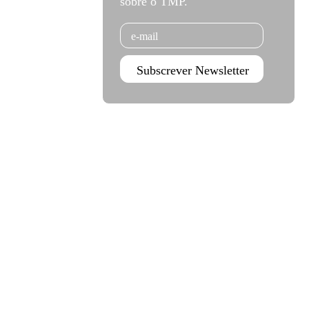
sobre o TMP.
Email
Subscrever Newsletter
Agenda set - dez 2026
Subscrever
Teatro Rivoli
Teatro Campo Alegre
Praça D. João I
Rua das Estrelas
4000-295 Porto
4150-762 Porto
+351 223 392 201
+351 226 063 000
geral.tmp@agoraporto.pt
geral.tmp@agoraporto.pt