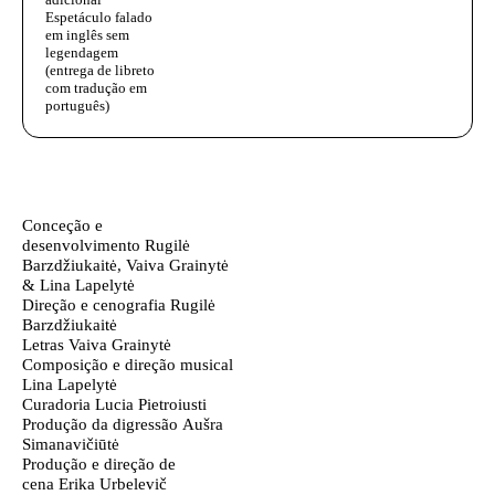
Espetáculo falado
em inglês sem
legendagem
(entrega de libreto
com tradução em
português)
Ficha técnica
Texto biografia autores
Conceção e
desenvolvimento
Rugilė
Barzdžiukaitė, Vaiva Grainytė
& Lina Lapelytė
Direção e cenografia
Rugilė
Barzdžiukaitė
Letras
Vaiva Grainytė
Composição e direção musical
Lina Lapelytė
Curadoria
Lucia Pietroiusti
Produção da digressão
Aušra
Simanavičiūtė
Produção e direção de
cena
Erika Urbelevič