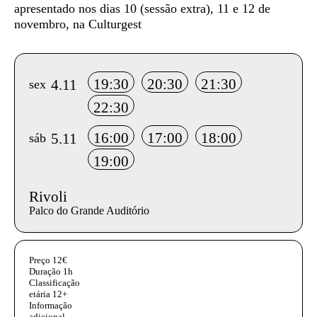
apresentado nos dias 10 (sessão extra), 11 e 12 de
novembro, na Culturgest
Info sobre horário e bilhetes
19:30
20:30
21:30
4.11
sex
22:30
16:00
17:00
18:00
5.11
sáb
19:00
Rivoli
Palco do Grande Auditório
InformaÃ§Ã£o adicional
Preço
12€
Duração
1h
Classificação
etária
12+
Informação
adicional