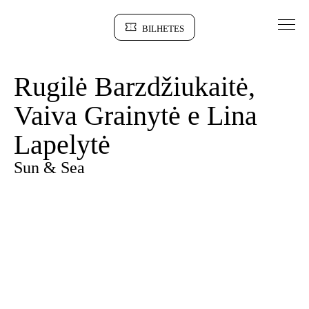
Saltar para conteudo
BILHETES
Sinopse
Rugilė Barzdžiukaitė,
Vaiva Grainytė e Lina
Lapelytė
Sun & Sea