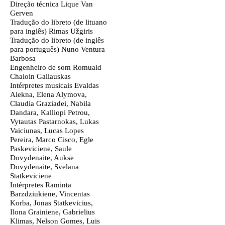
Direção técnica
Lique Van
Gerven
Tradução do libreto (de lituano
para inglês)
Rimas Užgiris
Tradução do libreto (de inglês
para português)
Nuno Ventura
Barbosa
Engenheiro de som
Romuald
Chaloin Galiauskas
Intérpretes musicais
Evaldas
Alekna, Elena Alymova,
Claudia Graziadei, Nabila
Dandara, Kalliopi Petrou,
Vytautas Pastarnokas, Lukas
Vaiciunas, Lucas Lopes
Pereira, Marco Cisco, Egle
Paskeviciene, Saule
Dovydenaite, Aukse
Dovydenaite, Svelana
Statkeviciene
Intérpretes
Raminta
Barzdziukiene, Vincentas
Korba, Jonas Statkevicius,
Ilona Grainiene, Gabrielius
Klimas, Nelson Gomes, Luis