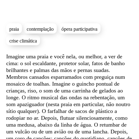
praia
contemplação
ópera participativa
crise climática
Sinopse
Imagine uma praia e você nela, ou melhor, a ver de
cima: o sol escaldante, protetor solar, fatos de banho
brilhantes e palmas das mãos e pernas suadas.
Membros cansados esparramados com preguiça num
mosaico de toalhas. Imagine o guincho pontual de
crianças, riso, o som de uma carrinha de gelados ao
longe. O ritmo musical das ondas na rebentação, um
som apaziguador (nesta praia em particular, não noutro
sítio qualquer). O farfalhar de sacos de plástico a
rodopiar no ar. Depois, flutuar silenciosamente, como
uma medusa, abaixo da linha de água. O retumbar de
um vulcão ou de um avião ou de uma lancha. Depois,
um coro de canções: canções do quotidiano, canções de