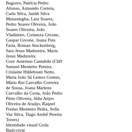
Bagorro, Patrícia Pedro
Afonso, Armando Correia,
Carla Silva, Janith Silva
Munasingha, Lara Soares,
Pedro Soares Oliveira, João
Soares Oliveira, João
Vladimiro, Costanza Givone,
Gaspar Givone, Joana Fins
Faria, Roman Stuckenberg,
Sara Jesus Madureira, Maria
Jesus Madureira
Coro
Aeternus Cantabile (Cliff
Samuel Monteiro Pereira,
Crislaine Hildebrant Netto,
Maria João Sá Lemos Gomes,
Mário Rui Carvalho Correira
de Sousa, Joana Marlene
Carvalho da Costa, João Pedro
Pinto Oliveira, Júlia Anjos
Oliveira de Araújo, Raquel
Freitas Monteiro Pedra, Sofia
Vaz Silva, Tiago André Pereira
Torres)
Identidade visual
Goda
Budvytytė